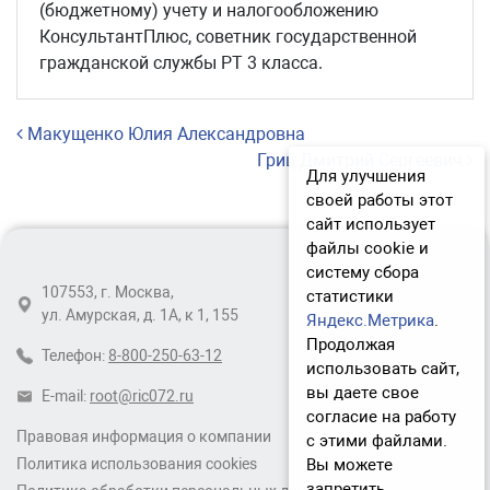
(бюджетному) учету и налогообложению
КонсультантПлюс, советник государственной
гражданской службы РТ 3 класса.
Навигация по записям
Макущенко Юлия Александровна
Гриц Дмитрий Сергеевич
Для улучшения
своей работы этот
сайт использует
файлы cookie и
систему сбора
107553, г. Москва,
статистики
ул. Амурская, д. 1А, к 1, 155
Яндекс.Метрика
.
Продолжая
Телефон:
8-800-250-63-12
использовать сайт,
вы даете свое
E-mail:
root@ric072.ru
согласие на работу
Правовая информация о компании
с этими файлами.
Вы можете
Политика использования cookies
запретить