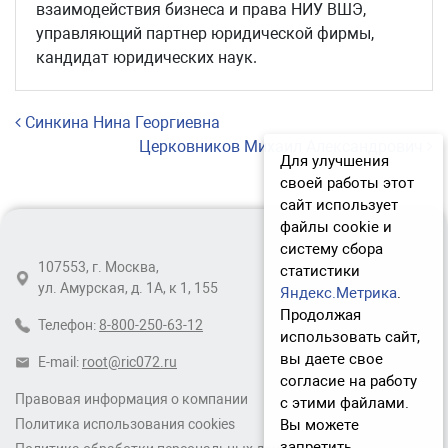
взаимодействия бизнеса и права НИУ ВШЭ,
управляющий партнер юридической фирмы,
кандидат юридических наук.
Навигация по записям
Синкина Нина Георгиевна
Церковников Михаил Александрович
Для улучшения
своей работы этот
сайт использует
файлы cookie и
систему сбора
107553, г. Москва,
статистики
ул. Амурская, д. 1А, к 1, 155
Яндекс.Метрика
.
Продолжая
Телефон:
8-800-250-63-12
использовать сайт,
вы даете свое
E-mail:
root@ric072.ru
согласие на работу
Правовая информация о компании
с этими файлами.
Вы можете
Политика использования cookies
запретить