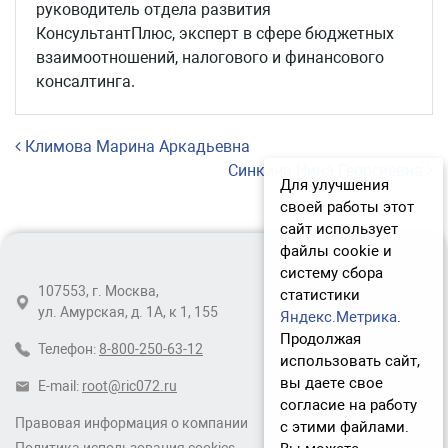
руководитель отдела развития
КонсультантПлюс, эксперт в сфере бюджетных
взаимоотношений, налогового и финансового
консалтинга.
Навигация по записям
Климова Марина Аркадьевна
Синкина Нина Георгиевна
Для улучшения
своей работы этот
сайт использует
файлы cookie и
систему сбора
107553, г. Москва,
статистики
ул. Амурская, д. 1А, к 1, 155
Яндекс.Метрика
.
Продолжая
Телефон:
8-800-250-63-12
использовать сайт,
вы даете свое
E-mail:
root@ric072.ru
согласие на работу
Правовая информация о компании
с этими файлами.