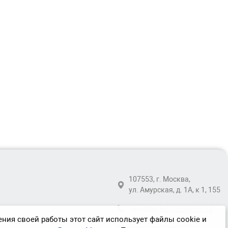
107553, г. Москва,
ул. Амурская, д. 1А, к 1, 155
Телефон:
8-800-250-63-12
ния своей работы этот сайт использует файлы cookie и
E-mail:
root@ric072.ru