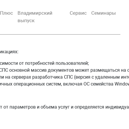
тПлюс
Владимирский
Сервис
Семинары
выпуск
икациях:
имости от потребностей пользователей;
 СПС основной массив документов может размещаться на с
и на серверах разработчика СПС (версия с удаленным инт
чных операционных систем, включая ОС семейства Window
т от параметров и объема услуг и определяется индивидуа