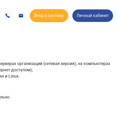
Вход в систему
Личный кабинет
ерверах организаций (сетевая версия), на компьютерах
ернет-доступом);
s и Linux.
льно.