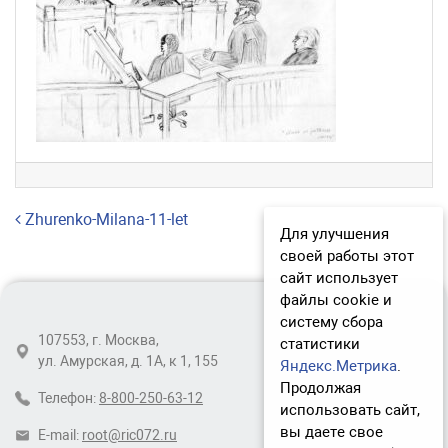
Навигация по записям
Zhurenko-Milana-11-let
Для улучшения
своей работы этот
сайт использует
файлы cookie и
систему сбора
107553, г. Москва,
статистики
ул. Амурская, д. 1А, к 1, 155
Яндекс.Метрика
.
Продолжая
Телефон:
8-800-250-63-12
использовать сайт,
вы даете свое
E-mail:
root@ric072.ru