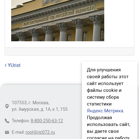
Навигация по записям
YUrist
Для улучшения
своей работы этот
сайт использует
файлы cookie и
систему сбора
107553, г. Москва,
статистики
ул. Амурская, д. 1А, к 1, 155
Яндекс.Метрика
.
Продолжая
Телефон:
8-800-250-63-12
использовать сайт,
вы даете свое
E-mail:
root@ric072.ru
согласие на работу