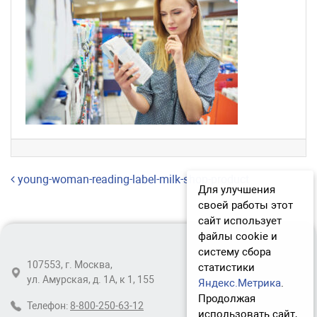
Навигация по записям
young-woman-reading-label-milk-shop-product
Для улучшения
своей работы этот
сайт использует
файлы cookie и
систему сбора
107553, г. Москва,
статистики
ул. Амурская, д. 1А, к 1, 155
Яндекс.Метрика
.
Продолжая
Телефон:
8-800-250-63-12
использовать сайт,