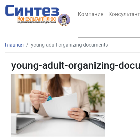
Компания
Консультан
Главная
young-adult-organizing-documents
young-adult-organizing-doc