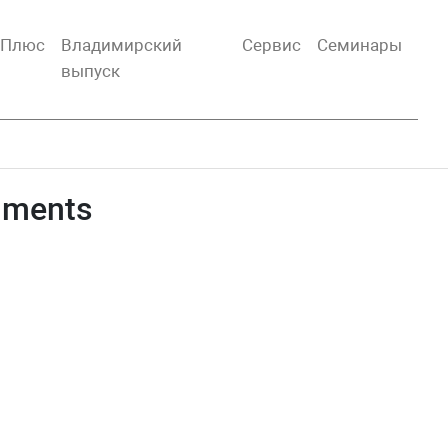
тПлюс
Владимирский
Сервис
Семинары
выпуск
uments