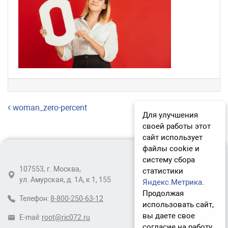
Навигация по записям
woman_zero-percent
Для улучшения
своей работы этот
сайт использует
файлы cookie и
систему сбора
107553, г. Москва,
статистики
ул. Амурская, д. 1А, к 1, 155
Яндекс.Метрика
.
Продолжая
Телефон:
8-800-250-63-12
использовать сайт,
вы даете свое
E-mail:
root@ric072.ru
согласие на работу