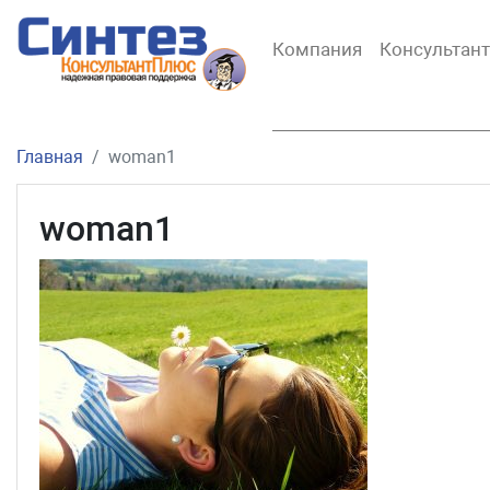
Компания
Консультан
Главная
woman1
woman1