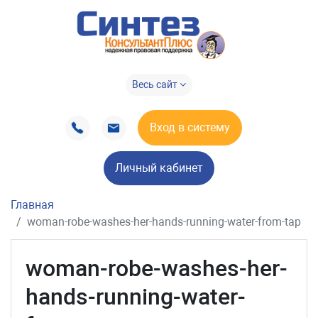
Весь сайт
Вход в систему
Личный кабинет
Главная
woman-robe-washes-her-hands-running-water-from-tap
woman-robe-washes-her-
hands-running-water-