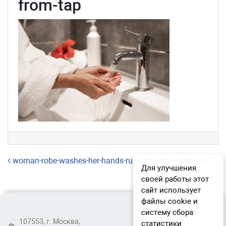
from-tap
Навигация по записям
woman-robe-washes-her-hands-running-water-from-tap
Для улучшения
своей работы этот
сайт использует
файлы cookie и
систему сбора
107553, г. Москва,
статистики