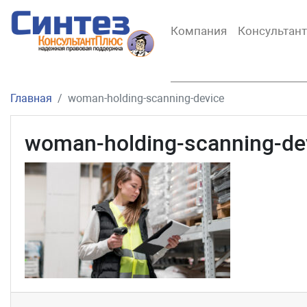
Компания
Консультан
Главная
woman-holding-scanning-device
woman-holding-scanning-de