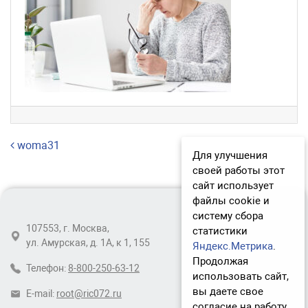
Навигация по записям
woma31
Для улучшения
своей работы этот
сайт использует
файлы cookie и
систему сбора
107553, г. Москва,
статистики
ул. Амурская, д. 1А, к 1, 155
Яндекс.Метрика
.
Продолжая
Телефон:
8-800-250-63-12
использовать сайт,
вы даете свое
E-mail:
root@ric072.ru
согласие на работу