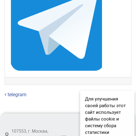
Навигация по записям
telegram
Для улучшения
своей работы этот
сайт использует
файлы cookie и
систему сбора
107553, г. Москва,
статистики