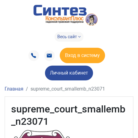
Весь сайт
Вход в систему
Личный кабинет
Главная
supreme_court_smallemb_n23071
supreme_court_smallemb
_n23071