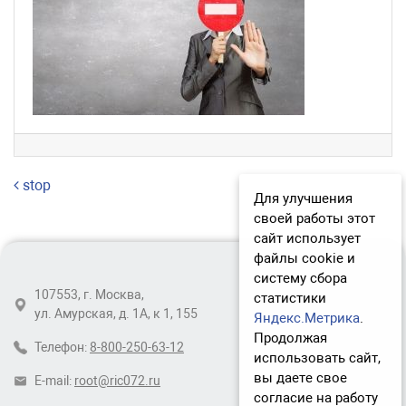
Навигация по записям
stop
Для улучшения
своей работы этот
сайт использует
файлы cookie и
систему сбора
107553, г. Москва,
статистики
ул. Амурская, д. 1А, к 1, 155
Яндекс.Метрика
.
Продолжая
Телефон:
8-800-250-63-12
использовать сайт,
вы даете свое
E-mail:
root@ric072.ru
согласие на работу