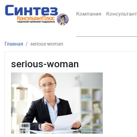
Компания
Консультан
Главная
serious-woman
serious-woman