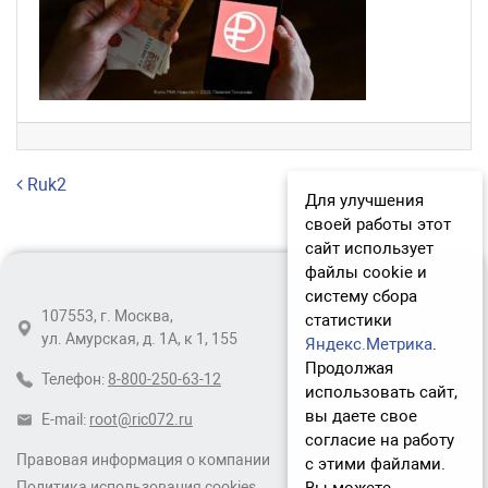
Навигация по записям
Ruk2
Для улучшения
своей работы этот
сайт использует
файлы cookie и
систему сбора
107553, г. Москва,
статистики
ул. Амурская, д. 1А, к 1, 155
Яндекс.Метрика
.
Продолжая
Телефон:
8-800-250-63-12
использовать сайт,
вы даете свое
E-mail:
root@ric072.ru
согласие на работу
Правовая информация о компании
с этими файлами.
Политика использования cookies