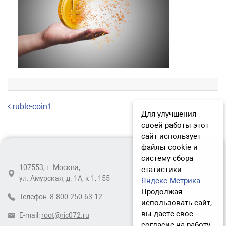
Навигация по записям
ruble-coin1
Для улучшения
своей работы этот
сайт использует
файлы cookie и
систему сбора
107553, г. Москва,
статистики
ул. Амурская, д. 1А, к 1, 155
Яндекс.Метрика
.
Продолжая
Телефон:
8-800-250-63-12
использовать сайт,
вы даете свое
E-mail:
root@ric072.ru
согласие на работу