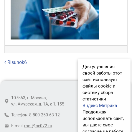
Навигация по записям
Risunok6
Для улучшения
своей работы этот
сайт использует
файлы cookie и
систему сбора
107553, г. Москва,
статистики
ул. Амурская, д. 1А, к 1, 155
Яндекс.Метрика
.
Продолжая
Телефон:
8-800-250-63-12
использовать сайт,
вы даете свое
E-mail:
root@ric072.ru
согласие на работу