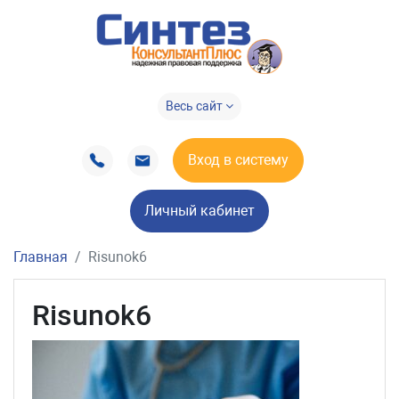
Весь сайт
Вход в систему
Личный кабинет
Главная
Risunok6
Risunok6