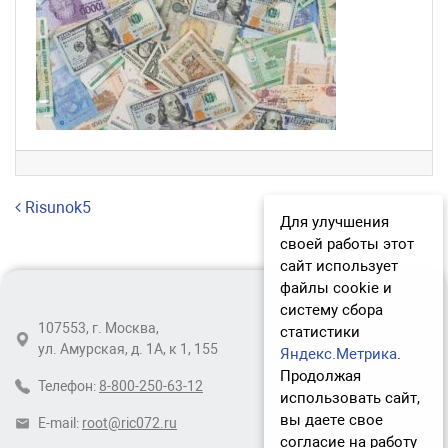
Навигация по записям
Risunok5
Для улучшения
своей работы этот
сайт использует
файлы cookie и
систему сбора
107553, г. Москва,
статистики
ул. Амурская, д. 1А, к 1, 155
Яндекс.Метрика
.
Продолжая
Телефон:
8-800-250-63-12
использовать сайт,
вы даете свое
E-mail:
root@ric072.ru
согласие на работу