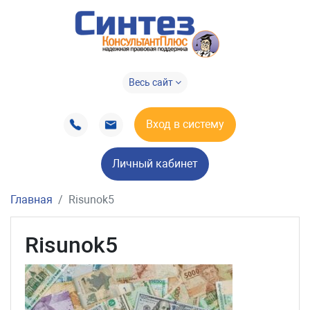
Весь сайт
Вход в систему
Личный кабинет
Главная
Risunok5
Risunok5