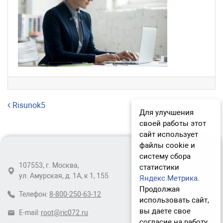
Навигация по записям
Risunok5
Для улучшения
своей работы этот
сайт использует
файлы cookie и
систему сбора
107553, г. Москва,
статистики
ул. Амурская, д. 1А, к 1, 155
Яндекс.Метрика
.
Продолжая
Телефон:
8-800-250-63-12
использовать сайт,
вы даете свое
E-mail:
root@ric072.ru
согласие на работу