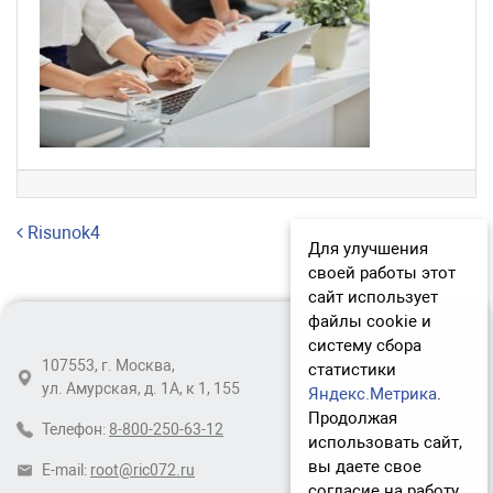
Навигация по записям
Risunok4
Для улучшения
своей работы этот
сайт использует
файлы cookie и
систему сбора
107553, г. Москва,
статистики
ул. Амурская, д. 1А, к 1, 155
Яндекс.Метрика
.
Продолжая
Телефон:
8-800-250-63-12
использовать сайт,
вы даете свое
E-mail:
root@ric072.ru
согласие на работу