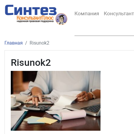
Компания
Консультан
Главная
Risunok2
Risunok2