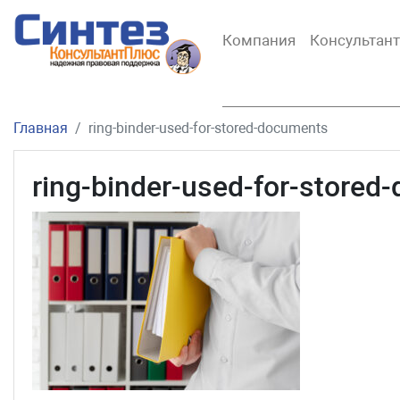
Компания
Консультан
Главная
ring-binder-used-for-stored-documents
ring-binder-used-for-stored