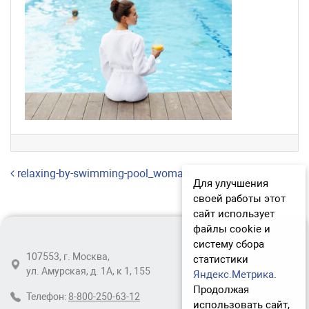
Навигация по записям
relaxing-by-swimming-pool_woman
Для улучшения
своей работы этот
сайт использует
файлы cookie и
систему сбора
107553, г. Москва,
статистики
ул. Амурская, д. 1А, к 1, 155
Яндекс.Метрика
.
Продолжая
Телефон:
8-800-250-63-12
использовать сайт,