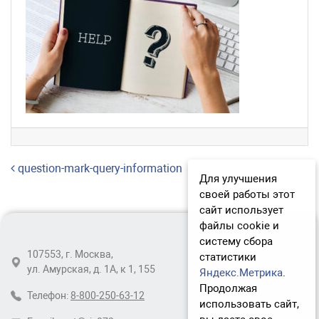
Навигация по записям
question-mark-query-information
Для улучшения
своей работы этот
сайт использует
файлы cookie и
систему сбора
107553, г. Москва,
статистики
ул. Амурская, д. 1А, к 1, 155
Яндекс.Метрика
.
Продолжая
Телефон:
8-800-250-63-12
использовать сайт,