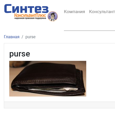
Компания
Консультан
Главная
purse
purse