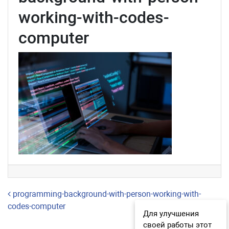
working-with-codes-
computer
Навигация по записям
programming-background-with-person-working-with-
codes-computer
Для улучшения
своей работы этот