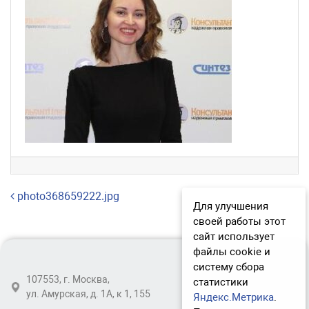
Навигация по записям
photo368659222.jpg
Для улучшения
своей работы этот
сайт использует
файлы cookie и
систему сбора
107553, г. Москва,
статистики
ул. Амурская, д. 1А, к 1, 155
Яндекс.Метрика
.