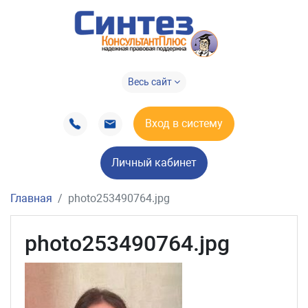
Весь сайт
Вход в систему
Личный кабинет
Главная
photo253490764.jpg
photo253490764.jpg