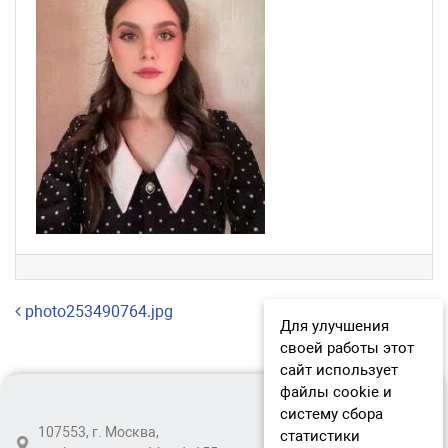
Навигация по записям
photo253490764.jpg
Для улучшения
своей работы этот
сайт использует
файлы cookie и
систему сбора
107553, г. Москва,
статистики