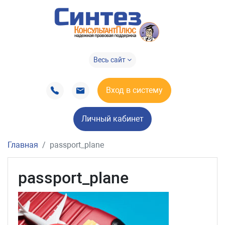
Весь сайт
Вход в систему
Личный кабинет
Главная
passport_plane
passport_plane