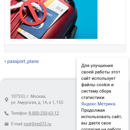
Навигация по записям
passport_plane
Для улучшения
своей работы этот
сайт использует
файлы cookie и
систему сбора
107553, г. Москва,
статистики
ул. Амурская, д. 1А, к 1, 155
Яндекс.Метрика
.
Продолжая
Телефон:
8-800-250-63-12
использовать сайт,
вы даете свое
E-mail:
root@ric072.ru
согласие на работу