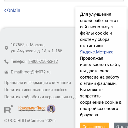
Навигация по записям
Onlaĭn
Для улучшения
своей работы этот
сайт использует
файлы cookie и
систему сбора
107553, г. Москва,
статистики
ул. Амурская, д. 1А, к 1, 155
Яндекс.Метрика
.
Продолжая
Телефон:
8-800-250-63-12
использовать сайт,
вы даете свое
E-mail:
root@ric072.ru
согласие на работу
Правовая информация о компании
с этими файлами.
Вы можете
Политика использования cookies
запретить
Политика обработки персональных данных
сохранение cookie в
настройках своего
браузера.
© ООО НПП «Синтез» 2026г.
Соглашаюсь
Отка