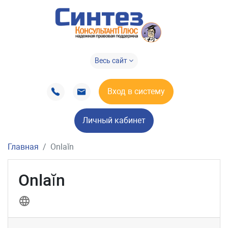
Весь сайт
Вход в систему
Личный кабинет
Главная
Onlaĭn
Onlaĭn