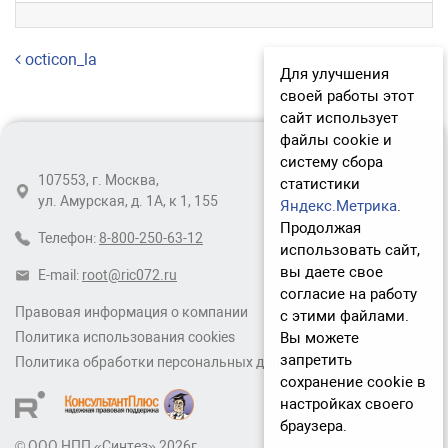
Навигация по записям
octicon_la
Для улучшения
своей работы этот
сайт использует
файлы cookie и
систему сбора
107553, г. Москва,
статистики
ул. Амурская, д. 1А, к 1, 155
Яндекс.Метрика
.
Продолжая
Телефон:
8-800-250-63-12
использовать сайт,
вы даете свое
E-mail:
root@ric072.ru
согласие на работу
Правовая информация о компании
с этими файлами.
Вы можете
Политика использования cookies
запретить
Политика обработки персональных данных
сохранение cookie в
настройках своего
браузера.
© ООО НПП «Синтез» 2026г.