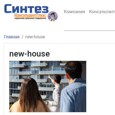
Компания
Консультан
Главная
new-house
new-house