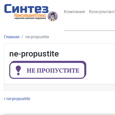
Компания
Консультан
Главная
ne-propustite
ne-propustite
Навигация по записям
ne-propustite