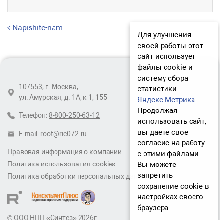
Навигация по записям
Napishite-nam
Для улучшения
своей работы этот
сайт использует
файлы cookie и
систему сбора
107553, г. Москва,
статистики
ул. Амурская, д. 1А, к 1, 155
Яндекс.Метрика
.
Продолжая
Телефон:
8-800-250-63-12
использовать сайт,
вы даете свое
E-mail:
root@ric072.ru
согласие на работу
Правовая информация о компании
с этими файлами.
Вы можете
Политика использования cookies
запретить
Политика обработки персональных данных
сохранение cookie в
настройках своего
браузера.
© ООО НПП «Синтез» 2026г.