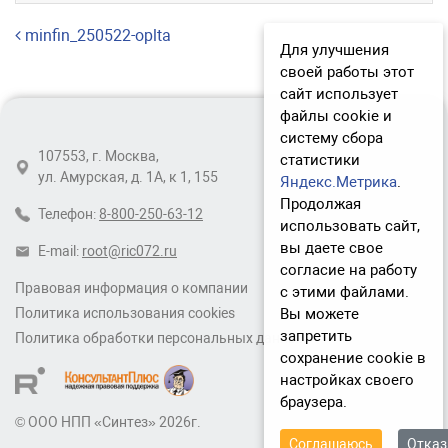
Навигация по записям
minfin_250522-oplta
Для улучшения
своей работы этот
сайт использует
файлы cookie и
систему сбора
107553, г. Москва,
статистики
ул. Амурская, д. 1А, к 1, 155
Яндекс.Метрика
.
Продолжая
Телефон:
8-800-250-63-12
использовать сайт,
вы даете свое
E-mail:
root@ric072.ru
согласие на работу
Правовая информация о компании
с этими файлами.
Вы можете
Политика использования cookies
запретить
Политика обработки персональных данных
сохранение cookie в
настройках своего
браузера.
© ООО НПП «Синтез» 2026г.
Соглашаюсь
Отка