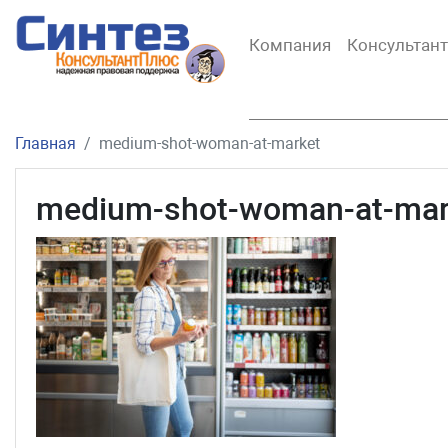
Компания
Консультан
Главная
medium-shot-woman-at-market
medium-shot-woman-at-mar