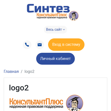
Весь сайт
Вход в систему
Личный кабинет
Главная
logo2
logo2