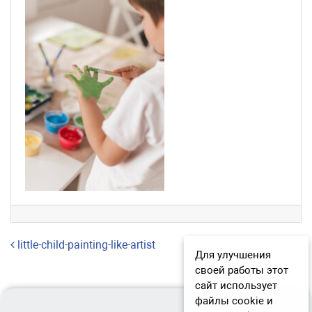
Навигация по записям
little-child-painting-like-artist
Для улучшения
своей работы этот
сайт использует
файлы cookie и