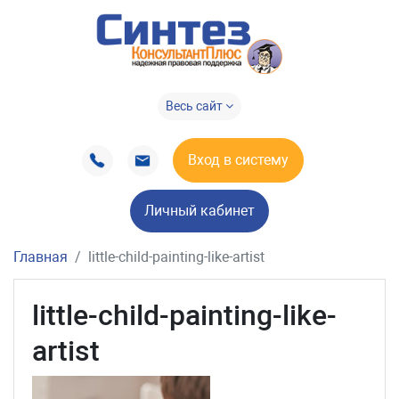
Весь сайт
Вход в систему
Личный кабинет
Главная
little-child-painting-like-artist
little-child-painting-like-
artist