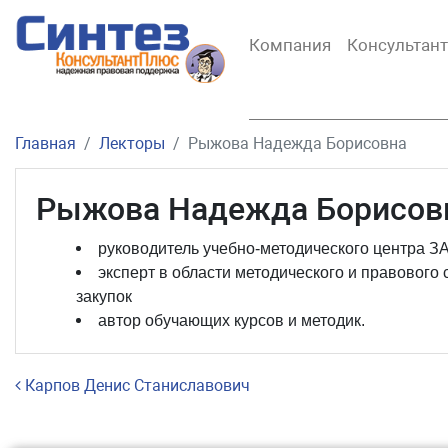
Компания
Консультан
Главная
Лекторы
Рыжова Надежда Борисовна
Рыжова Надежда Борисов
руководитель учебно-методического центра 
эксперт в области методического и правовог
закупок
автор обучающих курсов и методик.
Навигация по записям
Карпов Денис Станиславович