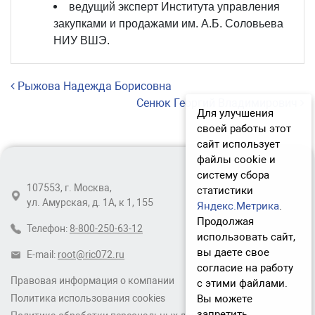
ведущий эксперт Института управления
закупками и продажами им. А.Б. Соловьева
НИУ ВШЭ.
Навигация по записям
Рыжова Надежда Борисовна
Сенюк Георгий Владимирович
Для улучшения
своей работы этот
сайт использует
файлы cookie и
систему сбора
107553, г. Москва,
статистики
ул. Амурская, д. 1А, к 1, 155
Яндекс.Метрика
.
Продолжая
Телефон:
8-800-250-63-12
использовать сайт,
вы даете свое
E-mail:
root@ric072.ru
согласие на работу
Правовая информация о компании
с этими файлами.
Вы можете
Политика использования cookies
запретить