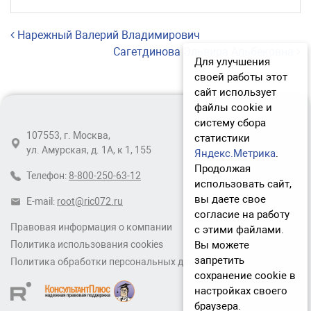
Навигация по записям
Нарежный Валерий Владимирович
Сагетдинова Эльвира Альбековна
Для улучшения
своей работы этот
сайт использует
файлы cookie и
систему сбора
107553, г. Москва,
статистики
ул. Амурская, д. 1А, к 1, 155
Яндекс.Метрика
.
Продолжая
Телефон:
8-800-250-63-12
использовать сайт,
вы даете свое
E-mail:
root@ric072.ru
согласие на работу
Правовая информация о компании
с этими файлами.
Вы можете
Политика использования cookies
запретить
Политика обработки персональных данных
сохранение cookie в
настройках своего
браузера.