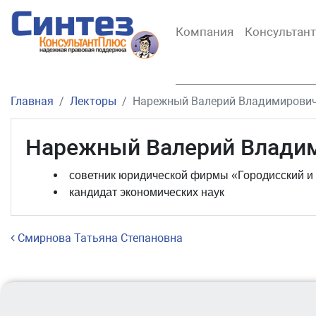
Компания
Консультан
Главная
Лекторы
Нарежный Валерий Владимирови
Нарежный Валерий Влади
советник юридической фирмы «Городисский и
кандидат экономических наук
Навигация по записям
Смирнова Татьяна Степановна