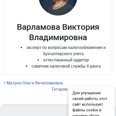
Варламова Виктория
Владимировна
эксперт по вопросам налогообложения и
бухгалтерского учета
аттестованный аудитор
советник налоговой службы II ранга
Навигация по записям
Матрон Ольга Вячеславовна
Татаров Константин Юрьевич
Для улучшения
своей работы этот
сайт использует
файлы cookie и
систему сбора