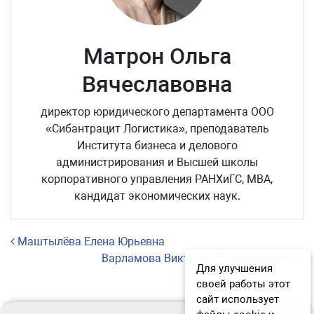
Матрон Ольга
Вячеславовна
директор юридического департамента ООО
«Сибантрацит Логистика», преподаватель
Института бизнеса и делового
администрирования и Высшей школы
корпоративного управления РАНХиГС, МВА,
кандидат экономических наук.
Навигация по записям
Маштылёва Елена Юрьевна
Варламова Виктория Владимировна
Для улучшения
своей работы этот
сайт использует