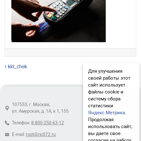
Навигация по записям
kkt_chek
Для улучшения
своей работы этот
сайт использует
файлы cookie и
систему сбора
107553, г. Москва,
статистики
ул. Амурская, д. 1А, к 1, 155
Яндекс.Метрика
.
Продолжая
Телефон:
8-800-250-63-12
использовать сайт,
вы даете свое
E-mail:
root@ric072.ru
согласие на работу