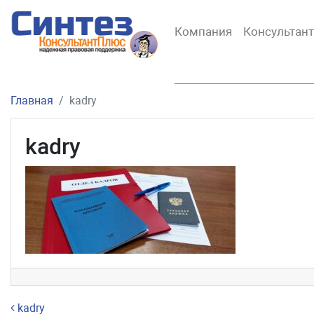
Компания
Консультан
Главная
kadry
kadry
Навигация по записям
kadry